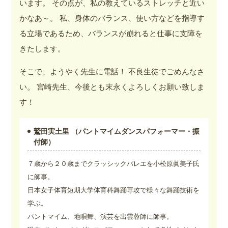
います。 その点が、私の教えているストレッチと近い
かなあ～。 私、身体のバランス、使い方などを指導す
る立場であるため、バランスが崩れると仕事に支障を
きたします。
そこで、ようやく先生に電話！ 不良生徒でごめんなさ
い。 宮崎先生、今後とも末永くよろしくお願い致しま
す！
鷲田実土里 （パントマイムダンスパフォーマー・振
付師）
７歳から２０歳までクラッシックバレエを小松原眞美子氏
に師事。
日本女子体育短期大学体育科舞踊専攻で様々な舞踊技術を
学ぶ。
パントマイム、地唄舞、演芸を出雲蓉師に師事。