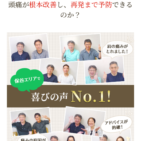
頭痛が
根本改善
し、
再発まで予防
できる
のか？